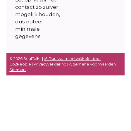
contact zo zuiver
mogelijk houden,
dus noteer
minimale
gegevens.
© 2026 SoulTalks |
🌱 Duurzaam ontwikkeld door
Go2People
|
Privacyverklaring
|
Algemene voorwaarden
|
Sitemap