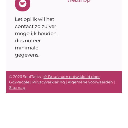
Let op! Ik wil het
contact zo zuiver
mogelijk houden,
dus noteer
minimale
gegevens.
© 2026 SoulTalks |
🌱 Duurzaam ontwikkeld door
Go2People
|
Privacyverklaring
|
Algemene voorwaarden
|
Sitemap