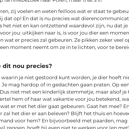
en, zij voelen en weten feilloos wat er staat te gebeuren
ij dat op! En dat is nu precies wat dierencommunicatie
s het niet en kan ontzettend waardevol zijn, nu dat je 
voor jou: uitkijken naar is, is voor jou dier een mome
n wat er precies zal gebeuren. Ze pikken zeker veel op
ven een moment neemt om ze in te lichten, voor te bere
 dit nou precies?
rin je niet gestoord kunt worden, je dier hoeft nie
ijn. Je mag hardop of in gedachten gaan praten. Op een
Dus niet met een kinderlijk stemmetje, maar alsof je
ertel hem of haar wat vakantie voor jou betekend, wa
n wat er met het dier gaat gebeuren. Gaat het mee? E
 zal het dier er aan beleven? Blijft het thuis en hoeve
 iemand voor hem? En bijvoorbeeld met paarden, mag
il zeggen, hoeft hij even niet te werken voor (en met