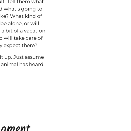
lt. Tell them what
nd what’s going to
ike? What kind of
e alone, or will
 bit of a vacation
 will take care of
y expect there?
it up. Just assume
r animal has heard
moment