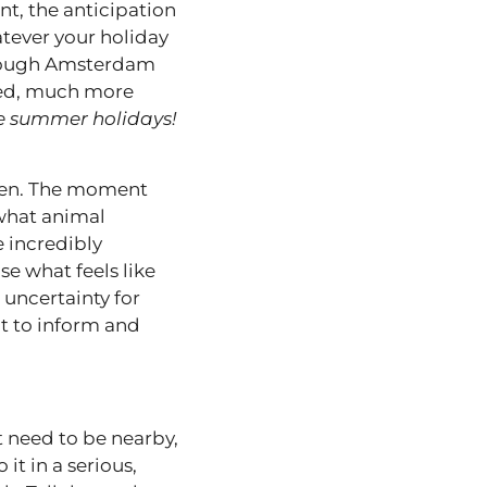
t, the anticipation
tever your holiday
 through Amsterdam
shed, much more
he summer holidays!
pen. The moment
 what animal
 incredibly
se what feels like
 uncertainty for
nt to inform and
 need to be nearby,
it in a serious,