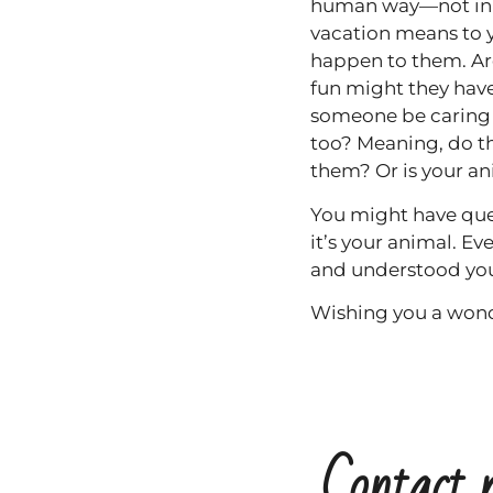
human way—not in a 
vacation means to y
happen to them. Are
fun might they have
someone be caring 
too? Meaning, do th
them? Or is your an
You might have que
it’s your animal. E
and understood yo
Wishing you a wond
Contact 