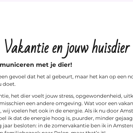
Vakantie en jouw huisdier
municeren met je dier!
een gevoel dat het al gebeurt, maar het kan op een n
u doet.
tie, het dier voelt jouw stress, opgewondenheid, uitk
, misschien een andere omgeving. Wat voor een vakan
r, wij voelen het ook in de energie. Als ik nu door Am
oel ik dat de energie hoog is, puurder, minder gejaagd
g jaar besloten: in de zomervakantie ben ik in Amst
p familiebezoek naar Polen, maar that’s it!