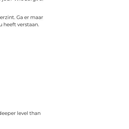
verzint. Ga er maar
ou heeft verstaan.
deeper level than