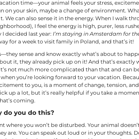
acation time—your animal feels your stress, excitemen
sun on your skin, maybe a change of environment. Wha
felt. We can also sense it in the energy. When I walk
hborhood), I feel the energy is high, purer, less ru
 I decided last year:
I’m staying in Amsterdam for t
y for a week to visit family in Poland, and that’s it!
s—they sense and know exactly what’s about to hap
bout it, they already pick up on it! And that’s exactly
It’s not much more complicated than that and can be
y when you’re looking forward to your vacation. Becau
citement to you, is a moment of change, tension, and
ck up a lot, but it’s really helpful if you take a mome
hat’s coming.
 do you do this?
t where you won’t be disturbed. Your animal doesn’t
they are. You can speak out loud or in your thoughts. Do 