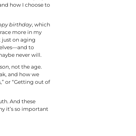
nd how I choose to
py birthday
, which
mbrace more in my
t just on aging
selves—and to
aybe never will.
son
, not the age.
eak, and how we
,” or “Getting out of
uth. And these
y it’s so important