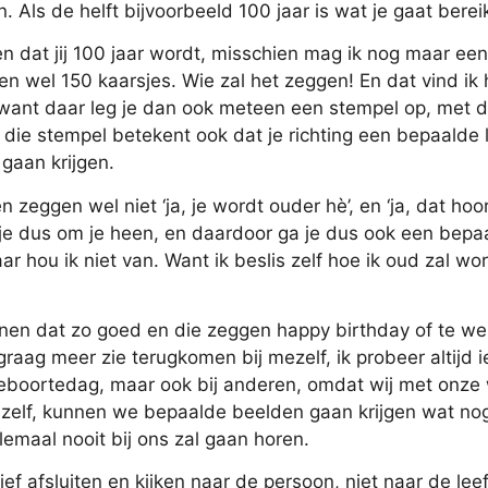
. Als de helft bijvoorbeeld 100 jaar is wat je gaat berei
 dat jij 100 jaar wordt, misschien mag ik nog maar een
en wel 150 kaarsjes. Wie zal het zeggen! En dat vind ik 
want daar leg je dan ook meteen een stempel op, met die
die stempel betekent ook dat je richting een bepaalde l
 gaan krijgen.
eggen wel niet ‘ja, je wordt ouder hè’, en ‘ja, dat hoort 
 je dus om je heen, en daardoor ga je dus ook een bepaa
r hou ik niet van. Want ik beslis zelf hoe ik oud zal wo
nen dat zo goed en die zeggen happy birthday of te we
 graag meer zie terugkomen bij mezelf, ik probeer altijd 
 geboortedag, maar ook bij anderen, omdat wij met onze
szelf, kunnen we bepaalde beelden gaan krijgen wat nog 
emaal nooit bij ons zal gaan horen.
tief afsluiten en kijken naar de persoon, niet naar de leef