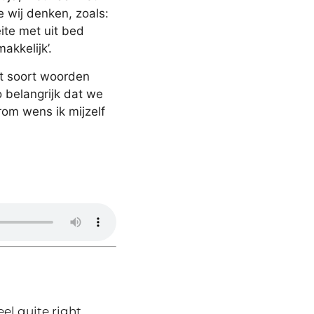
e wij denken, zoals:
eite met uit bed
akkelijk’.
t soort woorden
 belangrijk dat we
om wens ik mijzelf
eel quite right