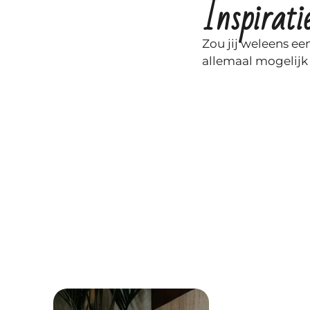
Inspirati
Zou jij weleens ee
allemaal mogelijk