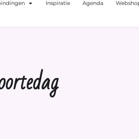
bindingen
Inspiratie
Agenda
Websho
oortedag