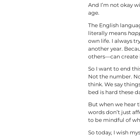
And I’m not okay w
age.
The English languag
literally means
happ
own life. I always t
another year. Beca
others—can create i
So I want to end thi
Not the number. No
think. We say things
bed is hard these 
But when we hear th
words don’t just af
to be mindful of wh
So today, I wish mys