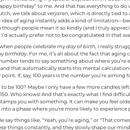
appy birthday” to me. And that has everything to do 
Dutch, we talk about
verjaren
, which is directly tied t
he idea of aging instantly adds a kind of limitation—b
 though people mean it so kindly (and I truly appreciate
 I’d actually prefer not to be congratulated in that wa
 when people celebrate my
day of birth
, I really stru
my
birthday
. For me, it’s all about the fact that aging
mber tends to say something about where you’re e
37, and that automatically starts this mental calculati
 point. If, say, 100 years is the number you’re aiming f
ve to be 100? Maybe I only have a few more candles lef
 150. Who knows! And that’s exactly what I find diffic
stamps you with something. It can make you
feel
olde
 into a phase where you’re more likely to experience p
 say things like, “Yeah, you’re aging,” or “That come
se things constantly, and they slowly shape our min