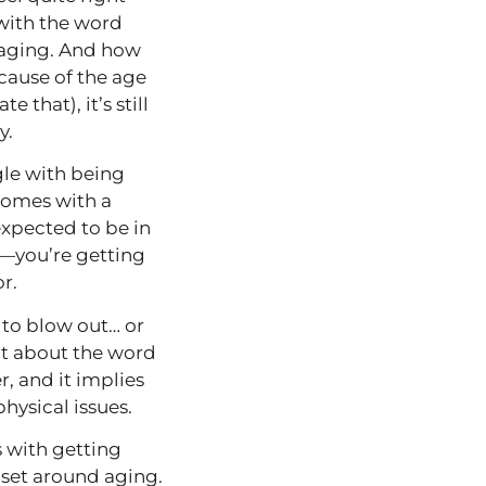
with the word
o aging. And how
ecause of the age
 that), it’s still
y.
ggle with being
 comes with a
xpected to be in
on—you’re getting
or.
t to blow out… or
ult about the word
r, and it implies
hysical issues.
s with getting
dset around aging.