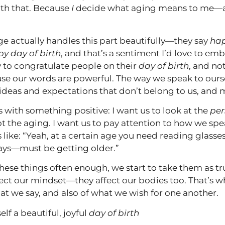
ith that. Because
I
decide what aging means to me—a
e actually handles this part beautifully—they say
hap
y day of birth
, and that’s a sentiment I’d love to e
ry to congratulate people on their
day of birth
, and no
use our words are powerful. The way we speak to our
deas and expectations that don’t belong to us, and m
s with something positive: I want us to look at the
per
t the aging. I want us to pay attention to how we sp
 like: “Yeah, at a certain age you need reading glasses
days—must be getting older.”
ese things often enough, we start to take them as tr
fect our mindset—they affect our bodies too. That’s wh
at we say, and also of what we wish for one another.
elf a beautiful, joyful
day of birth