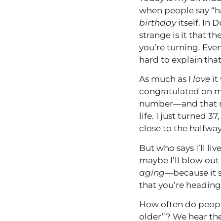
when people say “h
birthday
itself. In 
strange is it that t
you’re turning. Even
hard to explain that
As much as I
love
it
congratulated on 
number—and that nu
life. I just turned 
close to the halfway
But who says I’ll li
maybe I’ll blow out
aging
—because it 
that you’re heading
How often do people
older”? We hear the