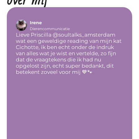
Irene
Lina
Dierencommunicatie
Dierenc
Lieve Priscilla @soultalks_amsterdam
I who
wat een geweldige reading van mijn kat
servi
Cichotte, ik ben echt onder de indruk
unders
van alles wat je wist en vertelde, zo fijn
six ye
dat de vraagtekens die ik had nu
belie
opgelost zijn, echt super bedankt, dit
me aft
betekent zoveel voor mij 💙🐾
mothe
me. Ho
commu
chang
our re
with 
transf
connec
remar
clarit
except